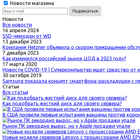
Новости магазина
Новости
Все новости
16 апреля 2024
SSD-чемодан от WD
13 декабря 2023
Компания Hetzner объявила о скором прекращении обсл
7 декабря 2023
Как изменился российский рынок ЦОД в 2023 году?
17 марта 2020
Новости COVID-19 | Суперкомпьютер ищет средство от 
30 октября 2019
Samsung показала концепт смартфона-раскладушки с г
Статьи
Все статьи
Как подобрать жесткий диск для своего сервера?
В США провели первые испытания вакцины против коро
Рынок ПК рекордно вырос, но у Apple продажи упали
Новые модели серверов Lenovo с процессорами AMD EP