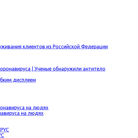
уживания клиентов из Российской Федерации
коронавируса | Ученые обнаружили антитело
ибким дисплеем
навируса на людях
YC